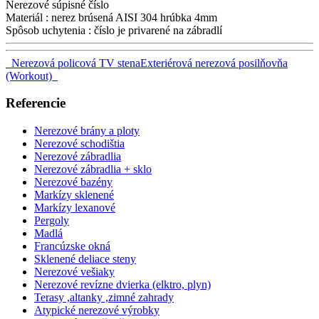
Nerezové súpisné číslo
Materiál : nerez brúsená AISI 304 hrúbka 4mm
Spôsob uchytenia : číslo je privarené na zábradlí
Nerezová policová TV stena
Exteriérová nerezová posilňovňa
(Workout)
Referencie
Nerezové brány a ploty
Nerezové schodištia
Nerezové zábradlia
Nerezové zábradlia + sklo
Nerezové bazény
Markízy sklenené
Markízy lexanové
Pergoly
Madlá
Francúzske okná
Sklenené deliace steny
Nerezové vešiaky
Nerezové revízne dvierka (elktro, plyn)
Terasy ,altanky ,zimné zahrady
Atypické nerezové výrobky