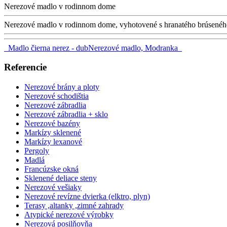
Nerezové madlo v rodinnom dome
Nerezové madlo v rodinnom dome, vyhotovené s hranatého brúseného
Madlo čierna nerez - dub
Nerezové madlo, Modranka
Referencie
Nerezové brány a ploty
Nerezové schodištia
Nerezové zábradlia
Nerezové zábradlia + sklo
Nerezové bazény
Markízy sklenené
Markízy lexanové
Pergoly
Madlá
Francúzske okná
Sklenené deliace steny
Nerezové vešiaky
Nerezové revízne dvierka (elktro, plyn)
Terasy ,altanky ,zimné zahrady
Atypické nerezové výrobky
Nerezová posilňovňa