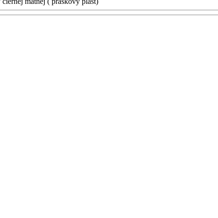
iernej matnej ( práškový plast)