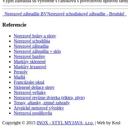
Výplň zábradlia sú vyrobené s ťahokovu s povrchovou úpravou farby č
Nerezové zábradlie BV
Nerezové schodiskové zábradlie - Brodské
Referencie
Nerezové brány a ploty
Nerezové schodištia
Nerezové zábradlia
Nerezové zábradlia + sklo
Nerezové bazény
Markízy sklenené
Markízy lexanové
Pergoly
Madlá
Francúzske okná
Sklenené deliace steny
Nerezové vešiaky
Nerezové revízne dvierka (elktro, plyn)
Terasy ,altanky ,zimné zahrady
Atypické nerezové výrobky
Nerezová posilňovňa
Copyright © 2015
INOX - STYL MYJAVA, s.r.o.
| Web by Krul